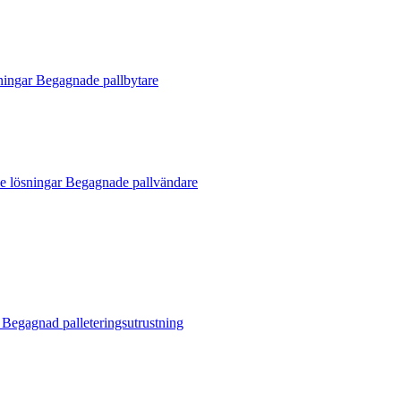
sningar
Begagnade pallbytare
ne lösningar
Begagnade pallvändare
r
Begagnad palleteringsutrustning