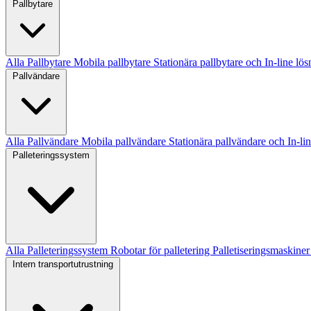
Pallbytare
Alla Pallbytare
Mobila pallbytare
Stationära pallbytare och In-line lö
Pallvändare
Alla Pallvändare
Mobila pallvändare
Stationära pallvändare och In-li
Palleteringssystem
Alla Palleteringssystem
Robotar för palletering
Palletiseringsmaskine
Intern transportutrustning