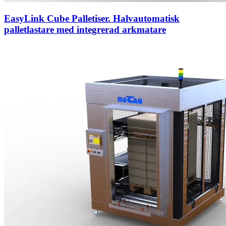
EasyLink Cube Palletiser. Halvautomatisk
palletlastare med integrerad arkmatare