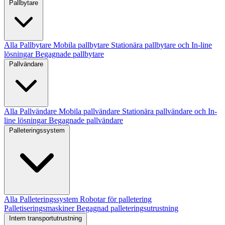
Pallbytare
Alla Pallbytare
Mobila pallbytare
Stationära pallbytare och In-line
lösningar
Begagnade pallbytare
Pallvändare
Alla Pallvändare
Mobila pallvändare
Stationära pallvändare och In-
line lösningar
Begagnade pallvändare
Palleteringssystem
Alla Palleteringssystem
Robotar för palletering
Palletiseringsmaskiner
Begagnad palleteringsutrustning
Intern transportutrustning