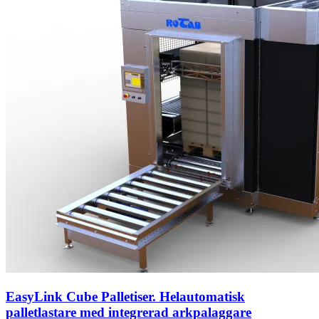
EasyLink Cube Palletiser. Helautomatisk
palletlastare med integrerad arkpalaggare