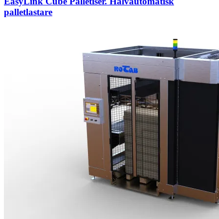
EasyLink Cube Palletiser. Halvautomatisk
palletlastare