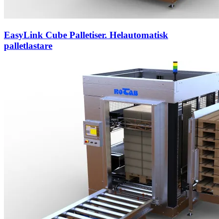
EasyLink Cube Palletiser. Helautomatisk
palletlastare