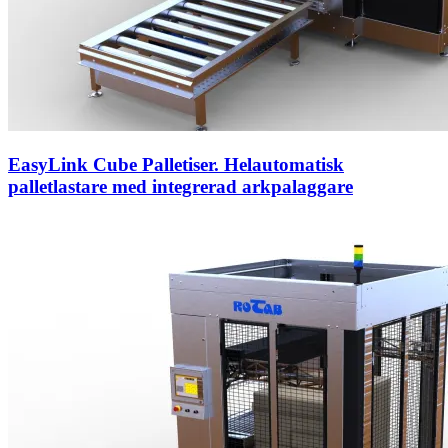
EasyLink Cube Palletiser. Helautomatisk
palletlastare med integrerad arkpalaggare