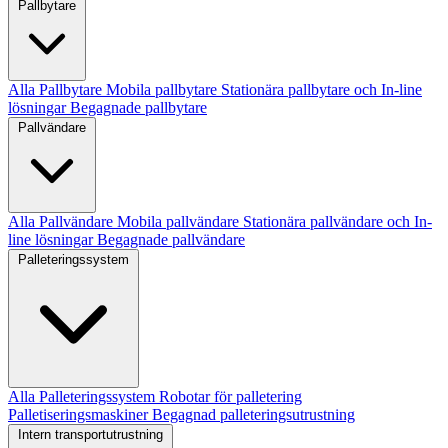
Pallbytare
Alla Pallbytare
Mobila pallbytare
Stationära pallbytare och In-line
lösningar
Begagnade pallbytare
Pallvändare
Alla Pallvändare
Mobila pallvändare
Stationära pallvändare och In-
line lösningar
Begagnade pallvändare
Palleteringssystem
Alla Palleteringssystem
Robotar för palletering
Palletiseringsmaskiner
Begagnad palleteringsutrustning
Intern transportutrustning