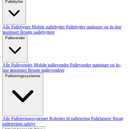
Pallebytter
Alle Pallebytter
Mobile pallebytter
Pallebytter stationær og In-line
løsninger
Brugte pallebyttere
Pallevender
Alle Pallevender
Mobile pallevender
Pallevender stationær og In-
line løsninger
Brugte pallevendere
Palleteringssystemer
Alle Palleteringssystemer
Robotter til palletering
Pallelastere
Brugt
palleterings udstyr