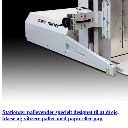
Stationær pallevender specielt designet til at dreje,
blæse og vibrere paller med papir eller pap