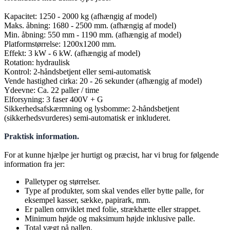
Kapacitet: 1250 - 2000 kg
(afhængig af model)
Maks
.
åbning: 1680 - 2500 mm
.
(afhængig af model)
Min.
åbning: 550 mm - 1190 mm
. (
afhængig af model)
Platformstørrelse: 1200x1200 mm
.
Effekt: 3 kW - 6 kW
.
(afhængig af model)
Rotation: hydraulisk
Kontrol:
2-håndsbetjent eller semi-automatisk
Vende hastighed cirka: 20 - 26 sekunder (afhængig af model)
Ydeevne: Ca. 22 paller / time
Elforsyning: 3 faser 400V + G
Sikkerhedsafskærmning og lysbomme:
2-håndsbetjent
(sikkerhedsvurderes)
semi-automatisk er
inkluderet.
Praktisk information.
For at kunne hjælpe jer hurtigt og præcist, har vi brug for følgende
information fra jer:
Palletyper og størrelser.
Type af produkter, som skal vendes eller bytte palle, for
eksempel kasser, sække, papirark, mm.
Er pallen omviklet med folie, strækhætte eller strappet.
Minimum højde og maksimum højde inklusive palle.
Total vægt på pallen.