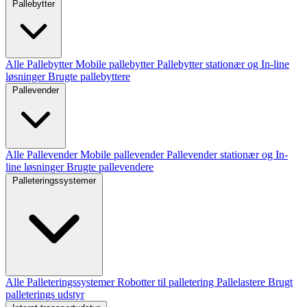
Pallebytter
Alle Pallebytter
Mobile pallebytter
Pallebytter stationær og In-line
løsninger
Brugte pallebyttere
Pallevender
Alle Pallevender
Mobile pallevender
Pallevender stationær og In-
line løsninger
Brugte pallevendere
Palleteringssystemer
Alle Palleteringssystemer
Robotter til palletering
Pallelastere
Brugt
palleterings udstyr