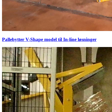
Pallebytter V-Shape model til In-line løsninger