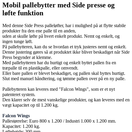
Mobil pallebytter med Side presse og
løfte funktion
Med denne Side Press palleløfter, har i mulighed på at flytte stabile
produkter fra den ene palle til en anden,
uden at skulle løfte på hvert enkelt produkt. Nemt og enkelt, og
ingen tunge løft.
På pallebytteren, kan du se hvordan et tryk justeres nemt og enkelt.
Denne justering gøres så at produktet ikke bliver beskadiget når Side
Press begynder at klemme.
Med pallebytteren har du hurtigt og enkelt byttet pallen fra en
træpalle til en plastikpalle, eller omvendt.
Eller bare pallen er blevet beskadiget, og pallen skal byttes hurtigt.
Slut med manuel håndtering, og tømme pallen over på en ny palle.
Pallebytteren kan leveres med "Falcon Wings", som er et nyt
patenteret system.
Den klarer selv de mest vanskelige produkter, og kan leveres med en
vægt kapacitet op til 1.200 kg.
Falcon Wings
Pallestørrelse: Euro 800 x 1.200 / Industri 1.000 x 1.200 mm.
Kapacitet: 1.200 kg.
Løftehøjde: 300 mm.