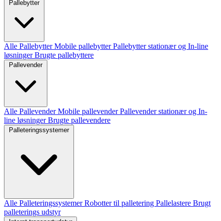
Pallebytter
Alle Pallebytter
Mobile pallebytter
Pallebytter stationær og In-line
løsninger
Brugte pallebyttere
Pallevender
Alle Pallevender
Mobile pallevender
Pallevender stationær og In-
line løsninger
Brugte pallevendere
Palleteringssystemer
Alle Palleteringssystemer
Robotter til palletering
Pallelastere
Brugt
palleterings udstyr