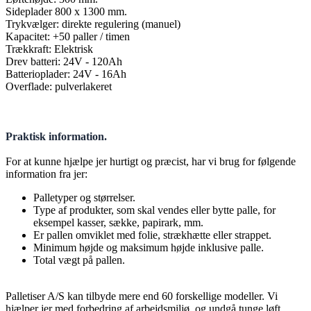
Sideplader 800 x 1300 mm.
Trykvælger: direkte regulering (manuel)
Kapacitet: +50 paller / timen
Trækkraft: Elektrisk
Drev batteri: 24V - 120Ah
Batterioplader: 24V - 16Ah
Overflade: pulverlakeret
Praktisk information.
For at kunne hjælpe jer hurtigt og præcist, har vi brug for følgende
information fra jer:
Palletyper og størrelser.
Type af produkter, som skal vendes eller bytte palle, for
eksempel kasser, sække, papirark, mm.
Er pallen omviklet med folie, strækhætte eller strappet.
Minimum højde og maksimum højde inklusive palle.
Total vægt på pallen.
Palletiser A/S kan tilbyde mere end 60 forskellige modeller. Vi
hjælper jer med forbedring af arbejdsmiljø, og undgå tunge løft.