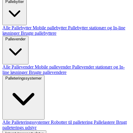
Pallebytter
Alle Pallebytter
Mobile pallebytter
Pallebytter stationær og In-line
løsninger
Brugte pallebyttere
Pallevender
Alle Pallevender
Mobile pallevender
Pallevender stationær og In-
line løsninger
Brugte pallevendere
Palleteringssystemer
Alle Palleteringssystemer
Robotter til palletering
Pallelastere
Brugt
palleterings udstyr