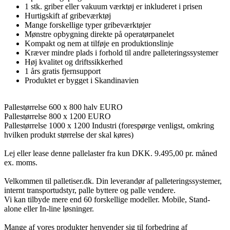
1 stk. griber eller vakuum værktøj er inkluderet i prisen
Hurtigskift af gribeværktøj
Mange forskellige typer gribeværktøjer
Mønstre opbygning direkte på operatørpanelet
Kompakt og nem at tilføje en produktionslinje
Kræver mindre plads i forhold til andre palleteringssystemer
Høj kvalitet og driftssikkerhed
1 års gratis fjernsupport
Produktet er bygget i Skandinavien
Pallestørrelse 600 x 800 halv EURO
Pallestørrelse 800 x 1200 EURO
Pallestørrelse 1000 x 1200 Industri (forespørge venligst, omkring
hvilken produkt størrelse der skal køres)
Lej eller lease denne pallelaster fra kun DKK. 9.495,00 pr. måned
ex. moms.
Velkommen til palletiser.dk. Din leverandør af palleteringssystemer,
internt transportudstyr, palle byttere og palle vendere.
Vi kan tilbyde mere end 60 forskellige modeller. Mobile, Stand-
alone eller In-line løsninger.
Mange af vores produkter henvender sig til forbedring af