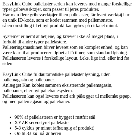
EasyLink Cube pallelaster serien kan leveres med mange forskellige
typer gribeværktøjer, som passer til jeres produkter.
Har man flere gribeværktøjer til en pallelaster, får hvert værktøj har
en unik ID-kode, som er kodet sammen med pallemønstre,
så en omstilling til et nyt produkt kan gøres på cirka et minut.
Systemet er nemt at betjene, og kræver ikke så meget plads, i
forhold til andre typer pallelastere.
Palleteringsmaskinen bliver leveret som en komplet enhed, og kan
være klar til at producerer i løbet af få timer, som standard løsning.
Pallelasteren leveres i forskellige layout, f.eks. lige ind, eller ind fra
siden.
EasyLink Cube fuldautomatiske pallelaster løsning, uden
pallemagasin og pallebaner.
Anlægget Kan kobles sammen eksisterende pallemagasin,
pallebaner, eller nyt pallebanesystem.
Pallelasteren kan også leveres med ark pålægger til mellemlægspap,
og med pallemagasin og pallebaner.
90% af pallelasteren er bygget i rustfrit stål
XYZR servostyret pallelaster
5-8 cyklus pr minut (afhængig af produkt)
Op til 33 kg. på griberen