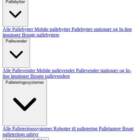
Pallebytter
Alle Pallebytter
Mobile pallebytter
Pallebytter stationær og In-line
løsninger
Brugte pallebyttere
Pallevender
Alle Pallevender
Mobile pallevender
Pallevender stationær og In-
line løsninger
Brugte pallevendere
Palleteringssystemer
Alle Palleteringssystemer
Robotter til palletering
Pallelastere
Brugt
palleterings udstyr