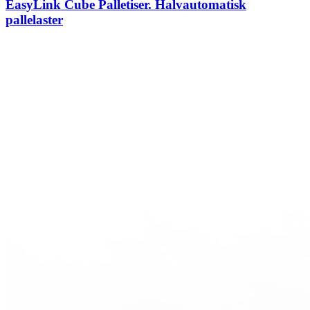
EasyLink Cube Palletiser. Halvautomatisk
pallelaster