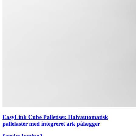
EasyLink Cube Palletiser. Halvautomatisk
pallelaster med integreret ark pålægger