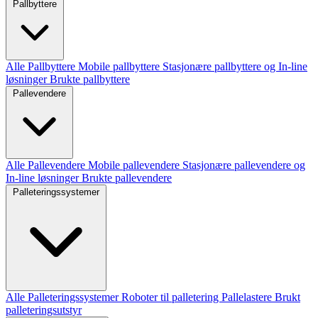
Pallbyttere
Alle Pallbyttere
Mobile pallbyttere
Stasjonære pallbyttere og In-line
løsninger
Brukte pallbyttere
Pallevendere
Alle Pallevendere
Mobile pallevendere
Stasjonære pallevendere og
In-line løsninger
Brukte pallevendere
Palleteringssystemer
Alle Palleteringssystemer
Roboter til palletering
Pallelastere
Brukt
palleteringsutstyr