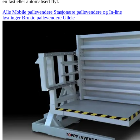
en fast eller automatisert flyt.
Alle
Mobile pallevendere
Stasjonære pallevendere og In-line
løsninger
Brukte pallevendere
Utleie