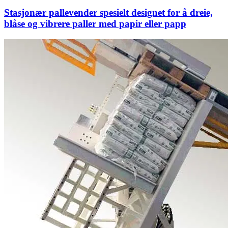
Stasjonær pallevender spesielt designet for å dreie,
blåse og vibrere paller med papir eller papp