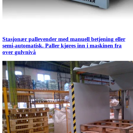
Stasjonær pallevender med manuell betjening eller
semi-automatisk. Paller kjøres inn i maskinen fra
over gulvnivå