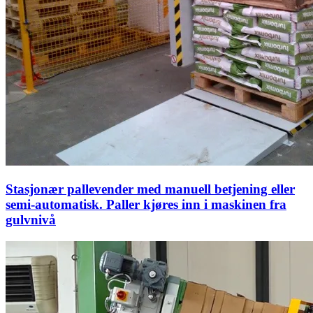
Stasjonær pallevender med manuell betjening eller
semi-automatisk. Paller kjøres inn i maskinen fra
gulvnivå