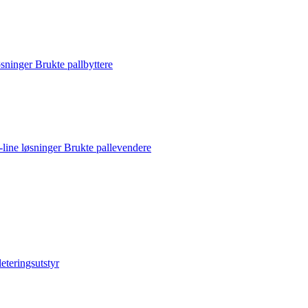
løsninger
Brukte pallbyttere
-line løsninger
Brukte pallevendere
leteringsutstyr