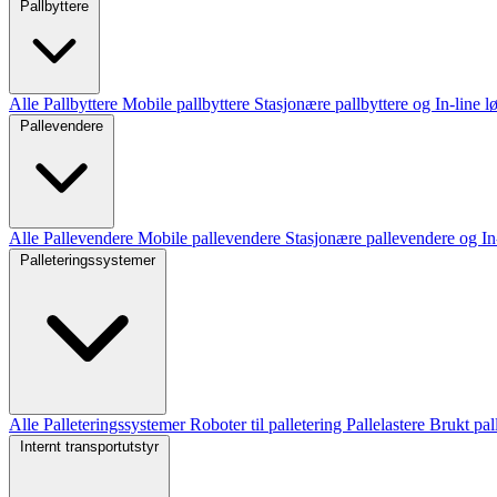
Pallbyttere
Alle Pallbyttere
Mobile pallbyttere
Stasjonære pallbyttere og In-line 
Pallevendere
Alle Pallevendere
Mobile pallevendere
Stasjonære pallevendere og In
Palleteringssystemer
Alle Palleteringssystemer
Roboter til palletering
Pallelastere
Brukt pal
Internt transportutstyr