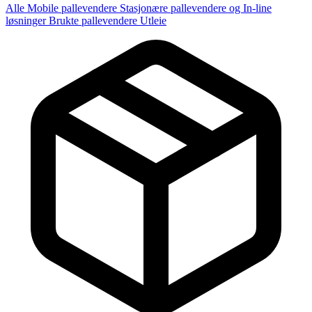
Alle
Mobile pallevendere
Stasjonære pallevendere og In-line
løsninger
Brukte pallevendere
Utleie