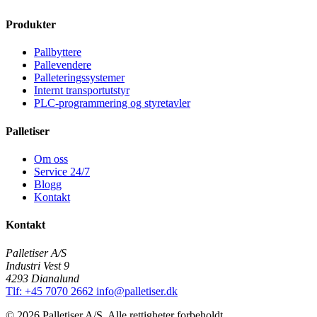
Produkter
Pallbyttere
Pallevendere
Palleteringssystemer
Internt transportutstyr
PLC-programmering og styretavler
Palletiser
Om oss
Service 24/7
Blogg
Kontakt
Kontakt
Palletiser A/S
Industri Vest 9
4293 Dianalund
Tlf: +45 7070 2662
info@palletiser.dk
© 2026 Palletiser A/S. Alle rettigheter forbeholdt.