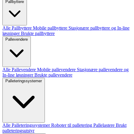
Pallbyttere
Alle Pallbyttere
Mobile pallbyttere
Stasjonære pallbyttere og In-line
løsninger
Brukte pallbyttere
Pallevendere
Alle Pallevendere
Mobile pallevendere
Stasjonære pallevendere og
In-line løsninger
Brukte pallevendere
Palleteringssystemer
Alle Palleteringssystemer
Roboter til palletering
Pallelastere
Brukt
palleteringsutstyr